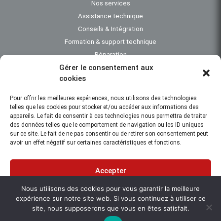
Nos services
Assistance technique
Conseils & Intégration
Formation & support technique
Réparation
Gérer le consentement aux
cookies
Pour offrir les meilleures expériences, nous utilisons des technologies
telles que les cookies pour stocker et/ou accéder aux informations des
Investigation subaquatique - Bathymétrie - Instrumentation océanographique -
appareils. Le fait de consentir à ces technologies nous permettra de traiter
Engins de dragage - Travaux maritimes - Topographie - Positionnement
des données telles que le comportement de navigation ou les ID uniques
subaquatique
sur ce site. Le fait de ne pas consentir ou de retirer son consentement peut
avoir un effet négatif sur certaines caractéristiques et fonctions.
Création : IDCOMWEB
Accepter
© 2013-2026
Nous utilisons des cookies pour vous garantir la meilleure
Refuser
Mentions légales
expérience sur notre site web. Si vous continuez à utiliser ce
site, nous supposerons que vous en êtes satisfait.
Confidentialité
Voir les préférences