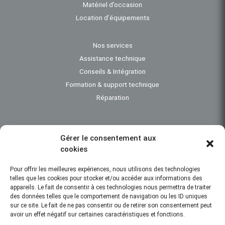
Matériel d’occasion
Location d’équipements
Nos services
Assistance technique
Conseils & Intégration
Formation & support technique
Réparation
Gérer le consentement aux
cookies
Investigation subaquatique - Bathymétrie - Instrumentation océanographique -
Engins de dragage - Travaux maritimes - Topographie - Positionnement
Pour offrir les meilleures expériences, nous utilisons des technologies
subaquatique
telles que les cookies pour stocker et/ou accéder aux informations des
appareils. Le fait de consentir à ces technologies nous permettra de traiter
des données telles que le comportement de navigation ou les ID uniques
sur ce site. Le fait de ne pas consentir ou de retirer son consentement peut
Création : IDCOMWEB
avoir un effet négatif sur certaines caractéristiques et fonctions.
© 2013-2026