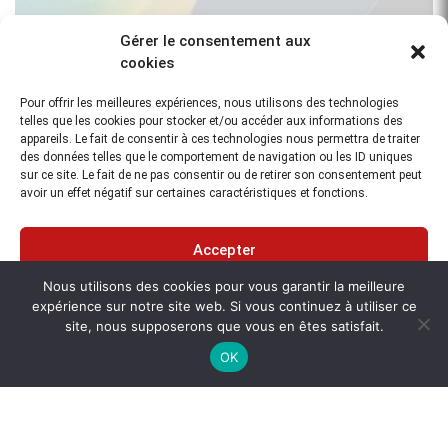
Nicolas FUENTES
Gérer le consentement aux
GEOCART’EAU
cookies
Leur grand professionnalisme, leur technicité et leur réactivité
ont contribué grandement à notre développement
Pour offrir les meilleures expériences, nous utilisons des technologies
telles que les cookies pour stocker et/ou accéder aux informations des
Lire la suite
appareils. Le fait de consentir à ces technologies nous permettra de traiter
des données telles que le comportement de navigation ou les ID uniques
sur ce site. Le fait de ne pas consentir ou de retirer son consentement peut
avoir un effet négatif sur certaines caractéristiques et fonctions.
Accepter
DERNIÈRES NOUVEAUTÉS TERRESTRES
Nous utilisons des cookies pour vous garantir la meilleure
Refuser
expérience sur notre site web. Si vous continuez à utiliser ce
site, nous supposerons que vous en êtes satisfait.
Voir les préférences
OK