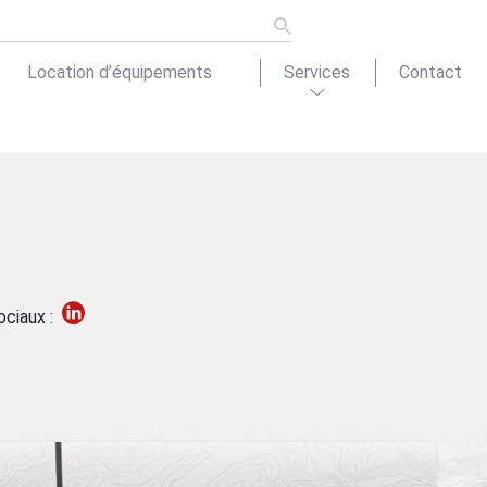
Location d’équipements
Services
Contact
ons de
tion
Actualités
ociaux :
cement