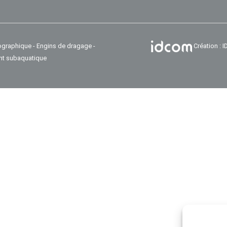
ographique - Engins de dragage -
Création :
nt subaquatique