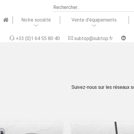
Notre société
Vente d’équipements
+33 (0)1 64 55 80 40
subtop@subtop.fr
ipements
seils &
Notre équipe
Équipements
Formation &
Domaines
Matériel
Assistance
Recrutement
Soluti
Répara
Suivez-nous sur les réseaux s
aquatiques
gration
terrestres
support
d’activité
d’occasion
technique
finan
technique