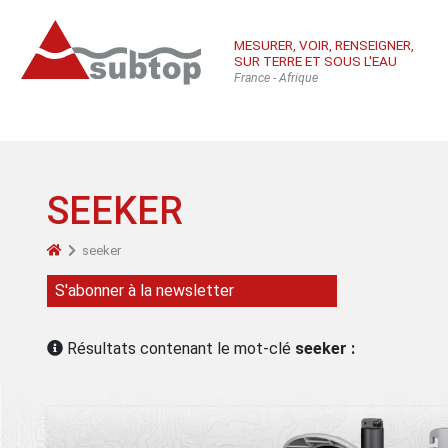
MESURER, VOIR, RENSEIGNER,
SUR TERRE ET SOUS L'EAU
France - Afrique
SEEKER
seeker
Qui sommes-
Équ
Con
S'abonner à la newsletter
nous
sub
Inté
Résultats contenant le mot-clé
seeker :