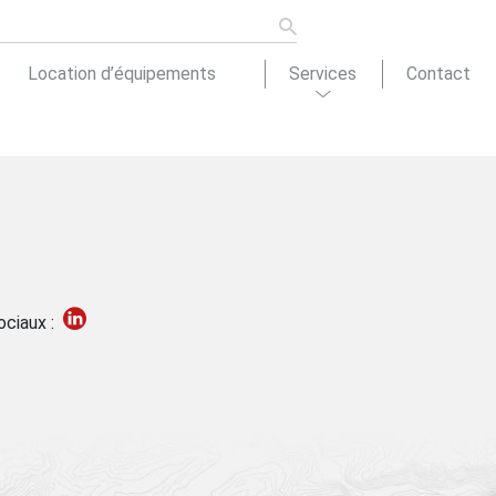
Location d’équipements
Services
Contact
ons de
tion
Actualités
ociaux :
cement