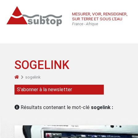
MESURER, VOIR, RENSEIGNER,
SUR TERRE ET SOUS L'EAU
France - Afrique
SOGELINK
sogelink
Qui sommes-
Équ
Con
S'abonner à la newsletter
nous
sub
Inté
Résultats contenant le mot-clé
sogelink :