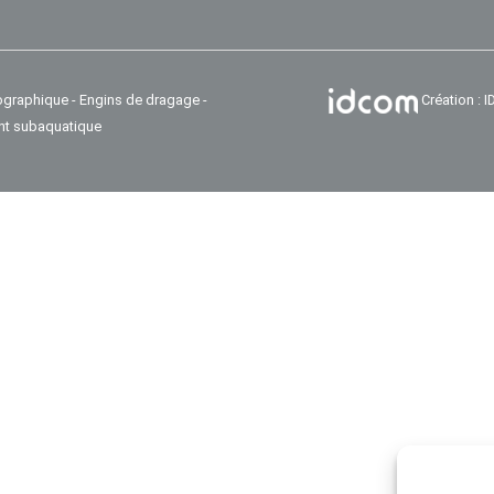
ographique - Engins de dragage -
Création :
nt subaquatique