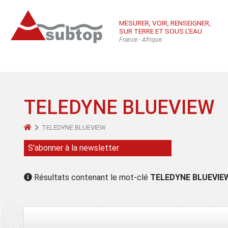
MESURER, VOIR, RENSEIGNER,
SUR TERRE ET SOUS L'EAU
France - Afrique
TELEDYNE BLUEVIEW
TELEDYNE BLUEVIEW
Qui sommes-
Équ
Con
S'abonner à la newsletter
nous
sub
Inté
Résultats contenant le mot-clé
TELEDYNE BLUEVIEW