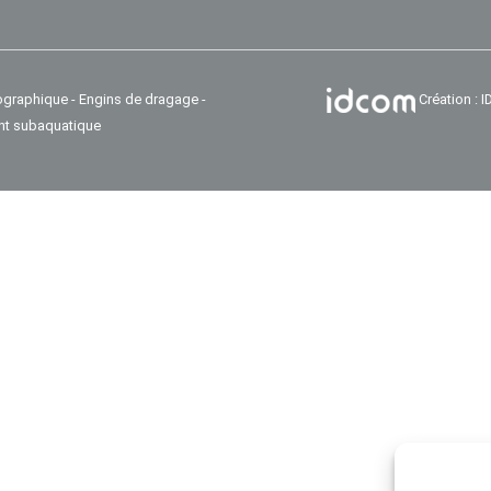
ographique - Engins de dragage -
Création :
nt subaquatique