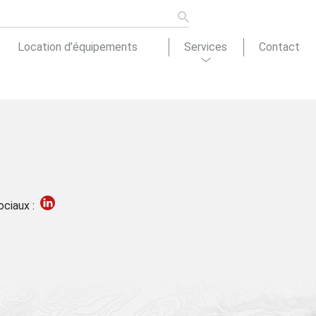
Location d’équipements
Services
Contact
ons de
tion
Actualités
ociaux :
cement