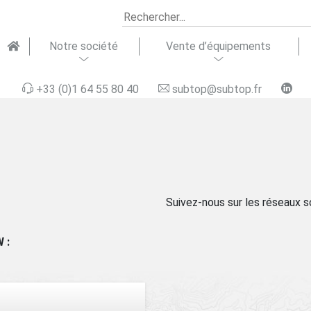
Notre société
Vente d’équipements
+33 (0)1 64 55 80 40
subtop@subtop.fr
ipements
seils &
Notre équipe
Équipements
Formation &
Domaines
Matériel
Assistance
Recrutement
Soluti
Répara
Suivez-nous sur les réseaux s
aquatiques
gration
terrestres
support
d’activité
d’occasion
technique
finan
technique
 :