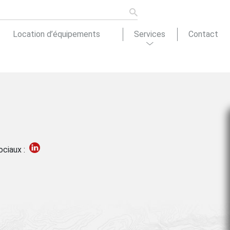
Location d’équipements
Services
Contact
ons de
tion
Actualités
ociaux :
cement