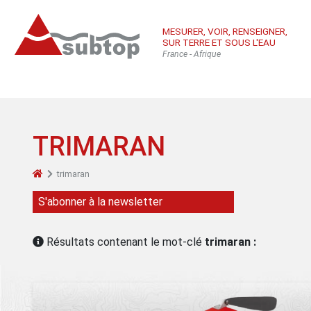
MESURER, VOIR, RENSEIGNER,
SUR TERRE ET SOUS L'EAU
France - Afrique
TRIMARAN
trimaran
Qui sommes-
Équ
Con
S'abonner à la newsletter
nous
sub
Inté
Résultats contenant le mot-clé
trimaran :