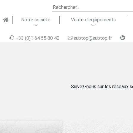
Notre société
Vente d’équipements
+33 (0)1 64 55 80 40
subtop@subtop.fr
ipements
seils &
Notre équipe
Équipements
Formation &
Domaines
Matériel
Assistance
Recrutement
Soluti
Répara
Suivez-nous sur les réseaux s
aquatiques
gration
terrestres
support
d’activité
d’occasion
technique
finan
technique