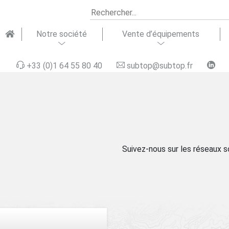
Notre société
Vente d’équipements
+33 (0)1 64 55 80 40
subtop@subtop.fr
ipements
seils &
Notre équipe
Équipements
Formation &
Domaines
Matériel
Assistance
Recrutement
Soluti
Répara
Suivez-nous sur les réseaux s
aquatiques
gration
terrestres
support
d’activité
d’occasion
technique
finan
technique