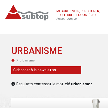
MESURER, VOIR, RENSEIGNER,
SUR TERRE ET SOUS L'EAU
France - Afrique
URBANISME
urbanisme
Qui sommes-
Équ
Con
S'abonner à la newsletter
nous
sub
Inté
Résultats contenant le mot-clé
urbanisme :