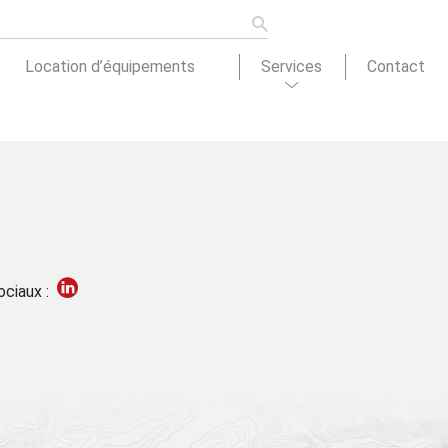
Location d’équipements
Services
Contact
ons de
tion
Actualités
ociaux :
cement