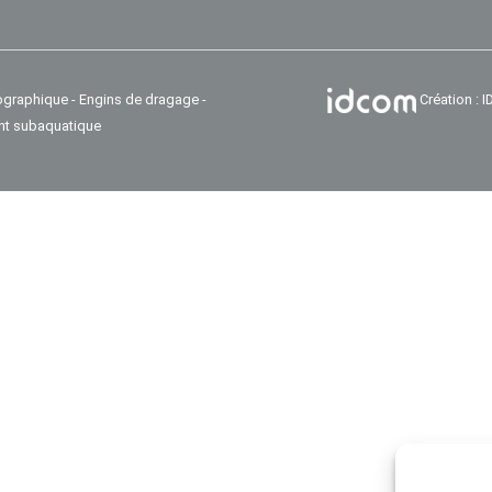
ographique - Engins de dragage -
Création :
nt subaquatique