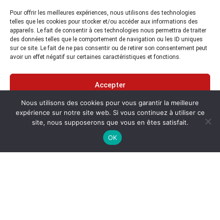
subtop@subtop.fr
Pour offrir les meilleures expériences, nous utilisons des technologies
telles que les cookies pour stocker et/ou accéder aux informations des
appareils. Le fait de consentir à ces technologies nous permettra de traiter
Suivez-nous :
des données telles que le comportement de navigation ou les ID uniques
sur ce site. Le fait de ne pas consentir ou de retirer son consentement peut
LinkedIn
avoir un effet négatif sur certaines caractéristiques et fonctions.
Notre société
Accepter
Domaines d’activité
Notre équipe
Nous utilisons des cookies pour vous garantir la meilleure
Refuser
expérience sur notre site web. Si vous continuez à utiliser ce
Recrutement
site, nous supposerons que vous en êtes satisfait.
Actualités
Voir les préférences
OK
Vente d’équipements
Équipements subaquatiques
Équipements terrestres
Matériel d’occasion
Location d’équipements