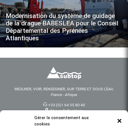
Modernisation du système de guidage
de la drague BABESLEA pour le Conseil
Départemental des Pyrénées
Atlantiques
MESURER, VOIR, RENSEIGNER, SUR TERRE ET SOUS L'EAU
France - Afrique
+33 (0)1 64 55 80 40
ZA Les Belles Vues
3 Rue des Prés
Gérer le consentement aux
91290 ARPAJON
cookies
FRANCE