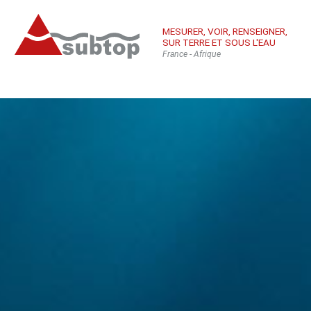
MESURER, VOIR, RENSEIGNER,
SUR TERRE ET SOUS L'EAU
France - Afrique
Qui sommes-
Équ
Con
nous
sub
Inté