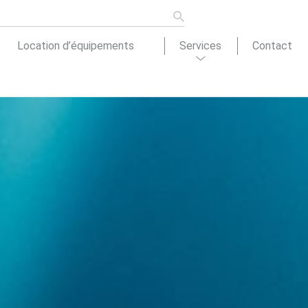
Location d’équipements
Services
Contact
ons de
tion
Actualités
cement