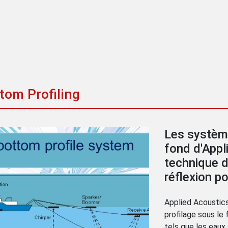
tom Profiling
Les système
fond d'Appli
technique d
réflexion po
Applied Acoustic
profilage sous le
tels que les eaux