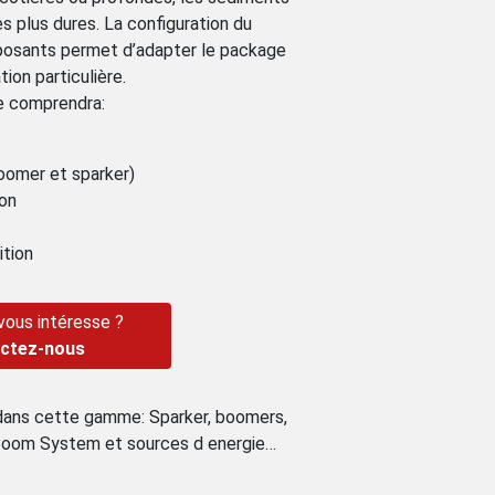
s plus dures. La configuration du
osants permet d’adapter le package
tion particulière.
ue comprendra:
oomer et sparker)
ion
ition
 vous intéresse ?
ctez-nous
 dans cette gamme: Sparker, boomers,
oom System et sources d energie…