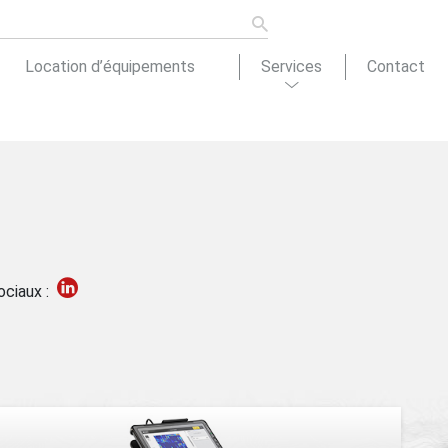
Location d’équipements
Services
Contact
ons de
tion
Actualités
ociaux :
cement