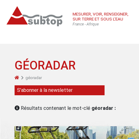
MESURER, VOIR, RENSEIGNER,
SUR TERRE ET SOUS L'EAU
France - Afrique
GÉORADAR
géoradar
Qui sommes-
Équ
Con
S'abonner à la newsletter
nous
sub
Inté
Résultats contenant le mot-clé
géoradar :