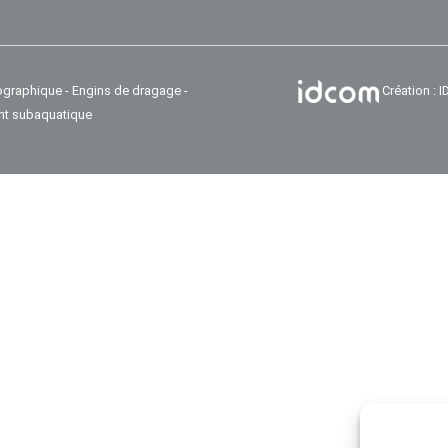
ographique - Engins de dragage -
Création :
nt subaquatique