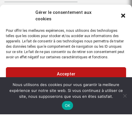
Télécharger la fiche technique
Gérer le consentement aux
cookies
Cet article vous intéresse ?
Contactez-nous
Pour offrir les meilleures expériences, nous utilisons des technologies
telles que les cookies pour stocker et/ou accéder aux informations des
appareils. Le fait de consentir à ces technologies nous permettra de traiter
des données telles que le comportement de navigation ou les ID uniques
Avantages clés
sur ce site. Le fait de ne pas consentir ou de retirer son consentement peut
avoir un effet négatif sur certaines caractéristiques et fonctions.
Sécurité renforcée : le DS2000 détecte les menaces potentielles
Accès aux équipements et remise en service accélérés en cas de
Accepter
coupures grâce à une localisation précise des équipements
Nous utilisons des cookies pour vous garantir la meilleure
souterrains
Refuser
expérience sur notre site web. Si vous continuez à utiliser ce
Antenne bifréquence pour la détection simultanée de cibles
site, nous supposerons que vous en êtes satisfait.
Voir les préférences
profondes et peu profondes
OK
Collecte et analyse de données facilitées à l’aide du logiciel
simple et intuitif et de l’enregistrement de données du DS2000
Enregistrement de données aisé et export des données pour la