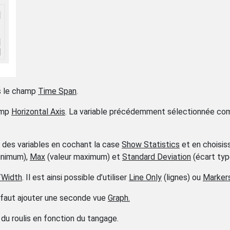
ns le champ
Time Span
.
amp
Horizontal Axis
. La variable précédemment sélectionnée c
s des variables en cochant la case
Show Statistics
et en choisis
inimum),
Max
(valeur maximum) et
Standard Deviation
(écart typ
Width
. Il est ainsi possible d’utiliser
Line Only
(lignes) ou
Marker
 il faut ajouter une seconde vue
Graph.
 du roulis en fonction du tangage.