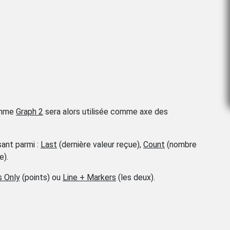
omme
Graph 2
sera alors utilisée comme axe des
sant parmi :
Last
(dernière valeur reçue),
Count
(nombre
e).
s Only
(points) ou
Line + Markers
(les deux).