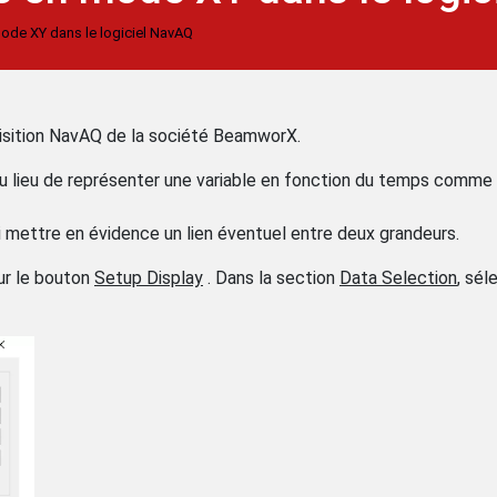
ode XY dans le logiciel NavAQ
quisition NavAQ de la société BeamworX.
Au lieu de représenter une variable en fonction du temps comme 
 mettre en évidence un lien éventuel entre deux grandeurs.
sur le bouton
Setup Display
. Dans la section
Data Selection
, sél