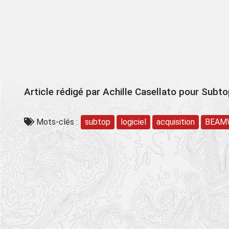
Article rédigé par Achille Casellato pour Subt
Mots-clés :
subtop
logiciel
acquisition
BEAM