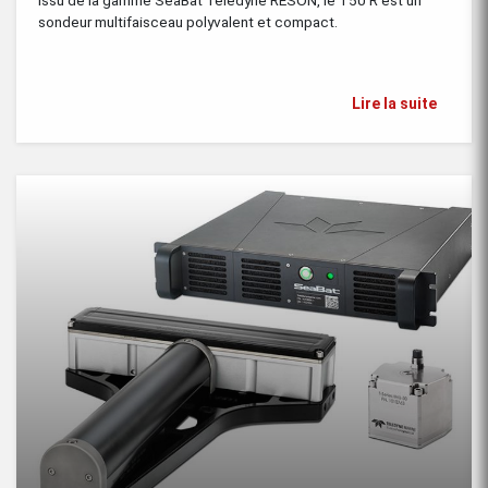
Issu de la gamme SeaBat Teledyne RESON, le T50 R est un
sondeur multifaisceau polyvalent et compact.
Lire la suite