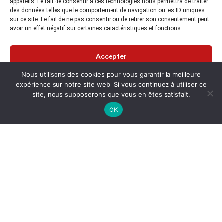
appareils. Le fait de consentir à ces technologies nous permettra de traiter
Cet article vous intéresse ?
des données telles que le comportement de navigation ou les ID uniques
Contactez-nous
sur ce site. Le fait de ne pas consentir ou de retirer son consentement peut
avoir un effet négatif sur certaines caractéristiques et fonctions.
Le SeaBat T51 peut être monté sur perche ou intégré en coque. Son
point d’entré unique pour le câblage facilite sa mise en œuvre et son
Accepter
habitacle Titanium rend les transducteurs résistants dans le temps.
Nous utilisons des cookies pour vous garantir la meilleure
Refuser
Produit garanti 3 ans
expérience sur notre site web. Si vous continuez à utiliser ce
site, nous supposerons que vous en êtes satisfait.
Processeur de sonar (RSP) monté en rack
Voir les préférences
OK
Point unique pour toutes les connexions de câbles pour une
mobilisation rapide
Marquage précis du temps du capteur et stabilisation des
mouvements à partir de l’INS intégré en option
Configuration de câble de 5m à 25 m
Emprise 2U dans un rack standard de 19 pouces
Tête de sondeur SeaBat T51