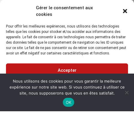
Ces données viennent compléter un ensemble de données acquises en
Gérer le consentement aux
mer lors de campagnes océanographiques récentes dans lesquels les
partenaires de ce projet sont ou ont été impliqués.
cookies
Le projet PREST est une opportunité pour réunir les acteurs de la
Pour offrir les meilleures expériences, nous utilisons des technologies
communauté scientifique nationale et régionale impliquée dans l’étude
telles que les cookies pour stocker et/ou accéder aux informations des
des risques telluriques. »
appareils. Le fait de consentir à ces technologies nous permettra de traiter
des données telles que le comportement de navigation ou les ID uniques
sur ce site. Le fait de ne pas consentir ou de retirer son consentement peut
avoir un effet négatif sur certaines caractéristiques et fonctions.
Accepter
Nous utilisons des cookies pour vous garantir la meilleure
Refuser
Mots-clés :
mesures
seabat
martinique
subtop
expérience sur notre site web. Si vous continuez à utiliser ce
site, nous supposerons que vous en êtes satisfait.
sondeur
multifaisceaux
antilles
Voir les préférences
OK
Partager