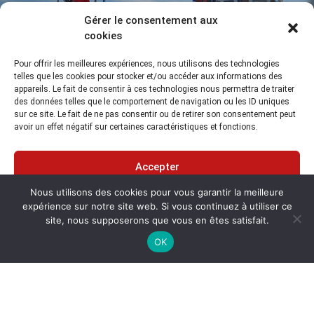
Gérer le consentement aux
cookies
Modernisation du système de guidage
de la drague BABESLEA pour le Conseil
Pour offrir les meilleures expériences, nous utilisons des technologies
Départemental des Pyrénées
telles que les cookies pour stocker et/ou accéder aux informations des
appareils. Le fait de consentir à ces technologies nous permettra de traiter
Atlantiques
des données telles que le comportement de navigation ou les ID uniques
sur ce site. Le fait de ne pas consentir ou de retirer son consentement peut
avoir un effet négatif sur certaines caractéristiques et fonctions.
Accepter
Nous utilisons des cookies pour vous garantir la meilleure
MESURER, VOIR, RENSEIGNER, SUR TERRE ET SOUS L'EAU
Refuser
expérience sur notre site web. Si vous continuez à utiliser ce
France - Afrique
site, nous supposerons que vous en êtes satisfait.
Voir les préférences
+33 (0)1 64 55 80 40
OK
ZA Les Belles Vues
3 Rue des Prés
91290 ARPAJON
FRANCE
subtop@subtop.fr