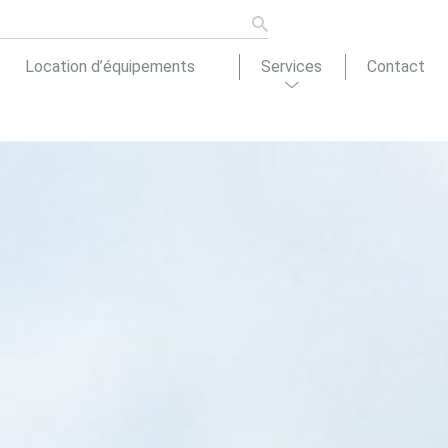
Location d’équipements
Services
Contact
ons de
tion
Actualités
cement