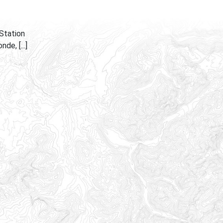
Station
e, [...]