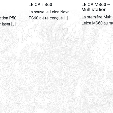
rçu
Aperçu
Aperçu
LEICA TS60
LEICA MS60 –
Multistation
La nouvelle Leica Nova
La première Multi
ation P50
TS60 a été conçue [...]
Leica MS60 au mond
laser [...]