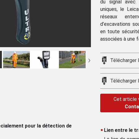
du signal avec 
uniques, le Leic
réseaux enter
d’excavations so
en toute sécurit
associées à une fa
›
Télécharger l
Télécharger 
Cet article
Conta
cialement pour la détection de
Lien entre le t