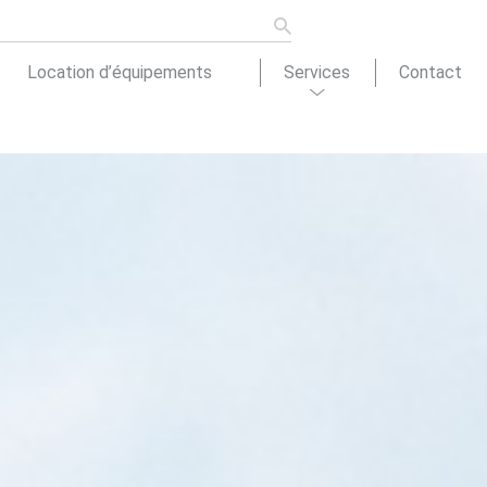
Location d’équipements
Services
Contact
ons de
tion
Actualités
cement