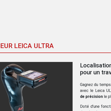
EUR LEICA ULTRA
Localisatio
pour un trav
Gagnez du temps 
avec le Leica U
de précision
le p
Doté d’une foncti