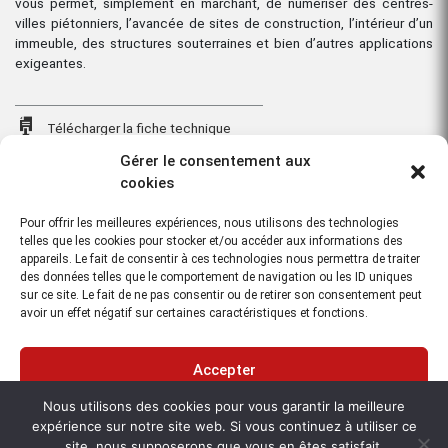
vous permet, simplement en marchant, de numériser des centres-
villes piétonniers, l’avancée de sites de construction, l’intérieur d’un
immeuble, des structures souterraines et bien d’autres applications
exigeantes.
Télécharger la fiche technique
Gérer le consentement aux
cookies
Télécharger la fiche technique N°2
Pour offrir les meilleures expériences, nous utilisons des technologies
telles que les cookies pour stocker et/ou accéder aux informations des
Cet article vous intéresse ?
appareils. Le fait de consentir à ces technologies nous permettra de traiter
Contactez-nous
des données telles que le comportement de navigation ou les ID uniques
sur ce site. Le fait de ne pas consentir ou de retirer son consentement peut
avoir un effet négatif sur certaines caractéristiques et fonctions.
BIM – cartes intérieur, extérieur, souterraine,
partout
Accepter
Faire de la documentation professionnelle BIM en dynamique devient
une réalité avec la solution du Leica Pegasus:Backpack. La
Nous utilisons des cookies pour vous garantir la meilleure
Refuser
synchronisation des images et des données de nuages de points est
expérience sur notre site web. Si vous continuez à utiliser ce
assurée pour la documentation complète d’un bâtiment dédiée à sa
site, nous supposerons que vous en êtes satisfait.