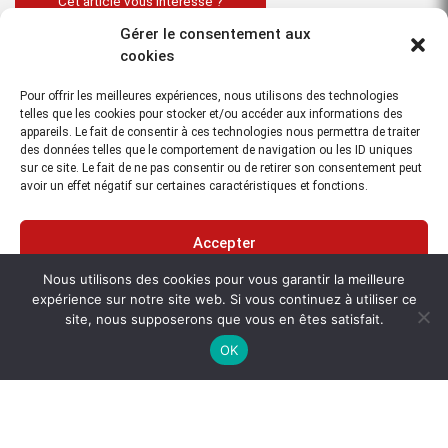
Cet article vous intéresse ?
Contactez-nous
Gérer le consentement aux
cookies
Flexibilité sur site
Pour offrir les meilleures expériences, nous utilisons des technologies
La Leica iCON gps 60 peut être également utilisée comme une
telles que les cookies pour stocker et/ou accéder aux informations des
antenne intelligente GNSS polyvalente pour vos applications de
appareils. Le fait de consentir à ces technologies nous permettra de traiter
des données telles que le comportement de navigation ou les ID uniques
guidage d’engin. Elle peut être installée pour le guidage d’engins à
sur ce site. Le fait de ne pas consentir ou de retirer son consentement peut
l’intérieur comme à l’extérieur de la cabine. La radio intégrée, le
avoir un effet négatif sur certaines caractéristiques et fonctions.
modem et le Bluetooth® vous offrent une flexibilité parmi les options
de communication pour les corrections adaptées à l’ensemble des
sites et régions et, si nécessaire, vous pouvez permutez
Accepter
l’équipement entre la station de référence et le mobile.
Nous utilisons des cookies pour vous garantir la meilleure
Refuser
Avec la Leica iCON gps 60, vous bénéficiez des avantages suivants :
expérience sur notre site web. Si vous continuez à utiliser ce
site, nous supposerons que vous en êtes satisfait.
Voir les préférences
Le modem 4G haut débit intégré fournit une excellente
OK
performance avec les réseaux.
Pas de contrôleur requis pour la mise en station de la station de
référence, donc moins de matériel nécessaire.
Les corrections des flux par Internet rendues possibles grâce à la