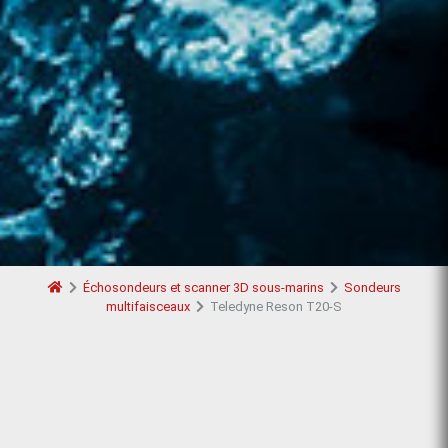
Échosondeurs et scanner 3D sous-marins
Sondeurs
multifaisceaux
Teledyne Reson T20-S