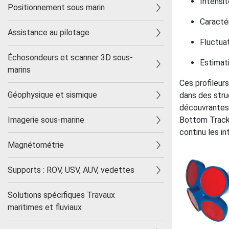
Intensit
Positionnement sous marin
Caractér
Assistance au pilotage
Fluctuat
Échosondeurs et scanner 3D sous-
Estimat
marins
Ces profileur
Géophysique et sismique
dans des stru
découvrantes 
Imagerie sous-marine
Bottom Tracki
continu les i
Magnétométrie
Supports : ROV, USV, AUV, vedettes
Solutions spécifiques Travaux
maritimes et fluviaux