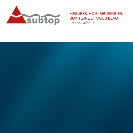
MESURER, VOIR, RENSEIGNER,
SUR TERRE ET SOUS L'EAU
France - Afrique
Qui sommes-
Équ
Con
nous
sub
Inté