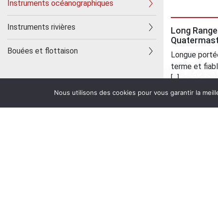
Instruments océanographiques
Ape
Instruments rivières
Long Range
Quatermas
Bouées et flottaison
Longue portée
terme et fiab
[...]
Voir les produits d'investigations
Nous utilisons des cookies pour vous garantir la meill
terrestres
Ape
ADCP HORI