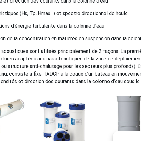
é et direction des courants dans la colonne d’eau
istiques (Hs, Tp, Hmax…) et spectre directionnel de houle
ions d’énergie turbulente dans la colonne d’eau
ion de la concentration en matières en suspension dans la colon
s acoustiques sont utilisés principalement de 2 façons. La premiè
ctures adaptées aux caractéristiques de la zone de déploiement 
ou structure anti-chalutage pour les secteurs plus profonds). 
ng, consiste à fixer l’ADCP à la coque d’un bateau en mouveme
ntensités et direction des courants dans la colonne d’eau sous le