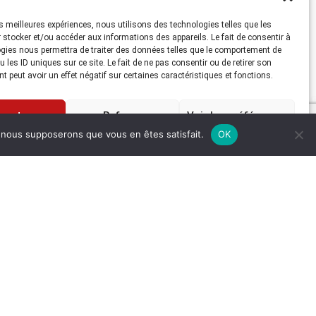
les meilleures expériences, nous utilisons des technologies telles que les
Aperçu
 stocker et/ou accéder aux informations des appareils. Le fait de consentir à
WORKHORSE
gies nous permettra de traiter des données telles que le comportement de
SENTINEL MONITOR
 les ID uniques sur ce site. Le fait de ne pas consentir ou de retirer son
ADCP
 peut avoir un effet négatif sur certaines caractéristiques et fonctions.
Le Workhorse Sentinel
ADCP autonome est la
cepter
Refuser
Voir les préférences
[...]
e, nous supposerons que vous en êtes satisfait.
OK