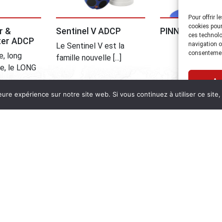
Pour offrir 
rçu
Aperçu
Aperçu
cookies pour
r &
Sentinel V ADCP
PINNACLE 45
ces technolo
ter ADCP
navigation ou
Le Sentinel V est la
consentement
, long
famille nouvelle [...]
le, le LONG
Ac
eure expérience sur notre site web. Si vous continuez à utiliser ce sit
rçu
ZONTAUX