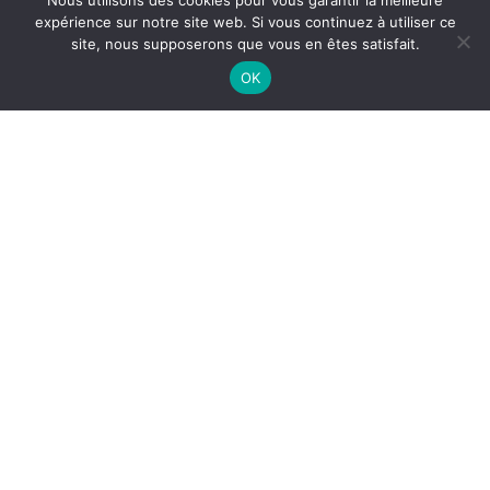
Nous utilisons des cookies pour vous garantir la meilleure
Refuser
expérience sur notre site web. Si vous continuez à utiliser ce
site, nous supposerons que vous en êtes satisfait.
Voir les préférences
Aperçu
USV CHASER
OK
Drone hydrographique compact