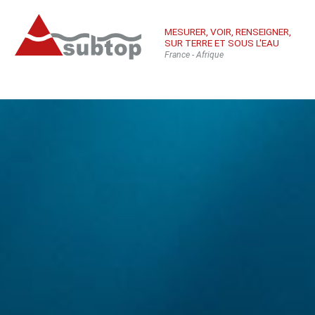
MESURER, VOIR, RENSEIGNER,
SUR TERRE ET SOUS L'EAU
France - Afrique
Qui sommes-
Équ
Con
nous
sub
Inté