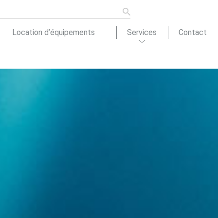
Location d’équipements
Services
Contact
ons de
tion
Actualités
cement