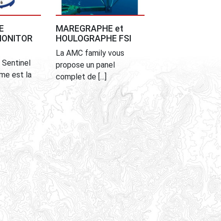
rçu
Aperçu
E
MAREGRAPHE et
MONITOR
HOULOGRAPHE FSI
La AMC family vous
 Sentinel
propose un panel
e est la
complet de [...]