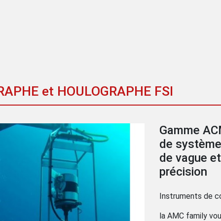
APHE et HOULOGRAPHE FSI
Gamme ACM
de système
de vague e
précision
Instruments de co
la AMC family vo