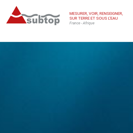
MESURER, VOIR, RENSEIGNER,
SUR TERRE ET SOUS L'EAU
France - Afrique
Qui sommes-
Équ
Con
nous
sub
Inté