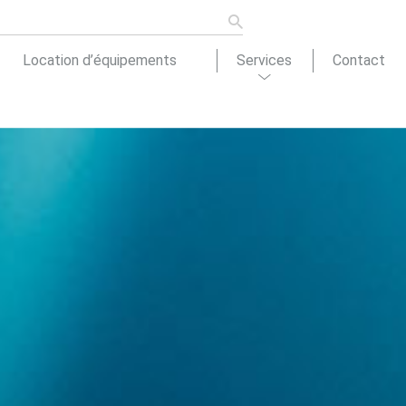
Location d’équipements
Services
Contact
ons de
tion
Actualités
cement