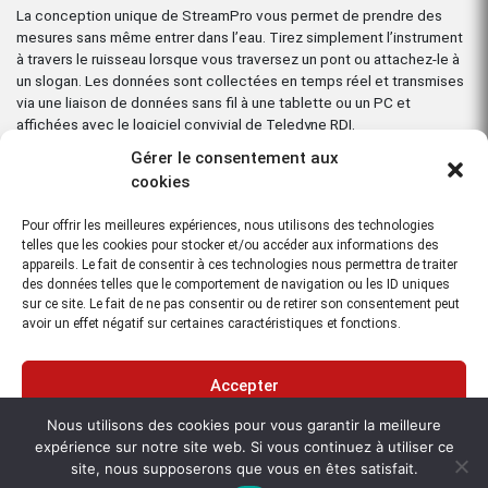
La conception unique de StreamPro vous permet de prendre des
mesures sans même entrer dans l’eau. Tirez simplement l’instrument
à travers le ruisseau lorsque vous traversez un pont ou attachez-le à
un slogan. Les données sont collectées en temps réel et transmises
via une liaison de données sans fil à une tablette ou un PC et
affichées avec le logiciel convivial de Teledyne RDI.
Gérer le consentement aux
Le jaugeage de flux est vraiment devenu aussi simple que 1-2-3!
cookies
Pour offrir les meilleures expériences, nous utilisons des technologies
Télécharger la fiche technique
telles que les cookies pour stocker et/ou accéder aux informations des
appareils. Le fait de consentir à ces technologies nous permettra de traiter
des données telles que le comportement de navigation ou les ID uniques
Télécharger la fiche technique N°2
sur ce site. Le fait de ne pas consentir ou de retirer son consentement peut
avoir un effet négatif sur certaines caractéristiques et fonctions.
Cet article vous intéresse ?
Contactez-nous
Accepter
Nous utilisons des cookies pour vous garantir la meilleure
Refuser
Principales caractéristiques:
expérience sur notre site web. Si vous continuez à utiliser ce
Rapide: Collectez des mesures complètes de débit dans des
site, nous supposerons que vous en êtes satisfait.
Voir les préférences