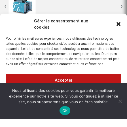
‹
›
Gérer le consentement aux
cookies
STR propose une vaste gamme de systèmes
de treuils électriques éprouvés sur le terrain
Pour offrir les meilleures expériences, nous utilisons des technologies
pour les applications marines.
telles que les cookies pour stocker et/ou accéder aux informations des
appareils. Le fait de consentir à ces technologies nous permettra de traiter
des données telles que le comportement de navigation ou les ID uniques
L’ESW-1500 est un treuil électrique compact conçu pour l’installation
sur ce site. Le fait de ne pas consentir ou de retirer son consentement peut
de 1000 m de câble coaxial armé de 11,4 mm. Ce modèle accueillera
avoir un effet négatif sur certaines caractéristiques et fonctions.
également une large gamme de câbles électro-optiques et
ombilicaux. Les applications typiques de ce treuil sont le sonar à
balayage latéral, les systèmes combinés de sonar à balayage latéral
Accepter
et de profileur sous-marin, les magnétomètres marins, les
gradiomètres, les systèmes de caméra de chute, les capteurs
Nous utilisons des cookies pour vous garantir la meilleure
Refuser
océanographiques et les systèmes ROV.
expérience sur notre site web. Si vous continuez à utiliser ce
site, nous supposerons que vous en êtes satisfait.
Voir les préférences
OK
Cet article vous intéresse ?